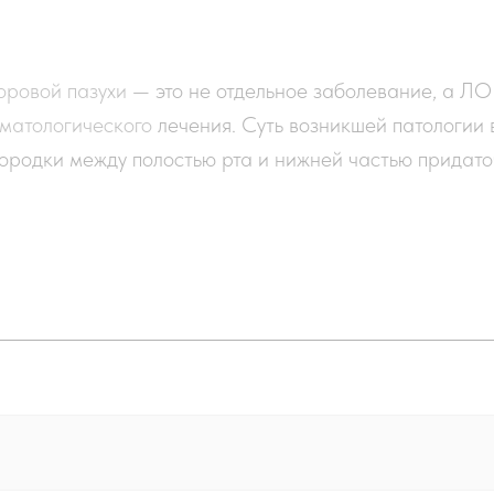
оровой
пазухи
— это не отдельное заболевание, а Л
оматологического
лечения. Суть возникшей патологии
городки между полостью рта и нижней частью придат