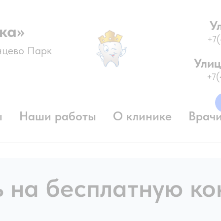
У
ка»
+7
нцево Парк
Улиц
+7
ы
Наши работы
О клинике
Врач
 на бесплатную ко