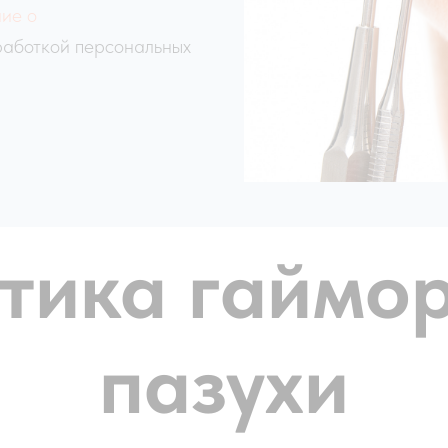
ие о
работкой персональных
тика гаймо
пазухи