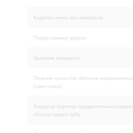
Кюретаж лунки при альвеолите
Периостальный разрез
Удаление капюшона
Лечение слизистой оболочки медикаментоз
(один сеанс)
Закрытый кюретаж парадонтального карма
области одного зуба