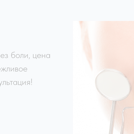
ез боли, цена
ежливое
льтация!