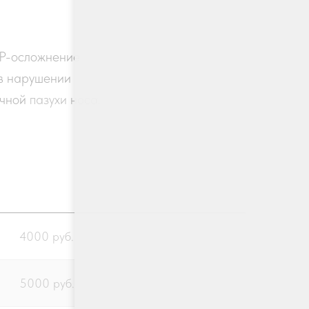
ОР-осложнение
 в нарушении
очной
пазухи
носа.
4000 руб.
5000 руб.