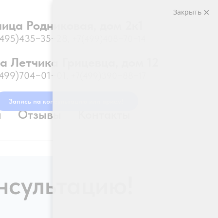
Закрыть
лица Родниковая, дом 2к1
(495)435−35−28
,
+7(499)408−70−14
а Летчика Грицевца, дом 12
(499)704−01−01
,
+7(499)390−88−17
Запись на консультацию или прием!
и
Отзывы
Контакты
нсультацию!